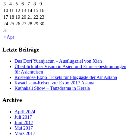
3
4
5
6
7
8
9
10
11
12
13
14
15
16
17
18
19
20
21
22
23
24
25
26
27
28
29
30
31
« Apr
Letzte Beiträge
Das Dorf Yuanjiacun – Ausflugsziel von Xian
Überblick über Visum in Asien und Einreisebestimmungen
für Asienreisen
Kostenlose Expo-Tickets für Fluggäste der Air Astana
Kasachstan-Reisen zur Expo 2017 Astana
Kathakali Show – Tanzdrama in Kerala
Archive
April 2024
Juli 2017
Juni 2017
Mai 2017
März 2017