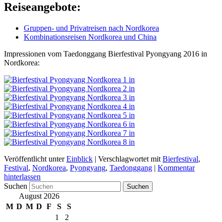
Reiseangebote:
Gruppen- und Privatreisen nach Nordkorea
Kombinationsreisen Nordkorea und China
Impressionen vom Taedonggang Bierfestival Pyongyang 2016 in
Nordkorea:
Veröffentlicht unter
Einblick
|
Verschlagwortet mit
Bierfestival
,
Festival
,
Nordkorea
,
Pyongyang
,
Taedonggang
|
Kommentar
hinterlassen
Suchen
August 2026
M
D
M
D
F
S
S
1
2