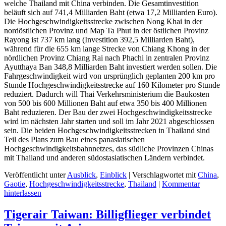
welche Thailand mit China verbinden. Die Gesamtinvestition
beläuft sich auf 741,4 Milliarden Baht (etwa 17,2 Milliarden Euro).
Die Hochgeschwindigkeitsstrecke zwischen Nong Khai in der
nordöstlichen Provinz und Map Ta Phut in der östlichen Provinz
Rayong ist 737 km lang (Investition 392,5 Milliarden Baht),
während für die 655 km lange Strecke von Chiang Khong in der
nördlichen Provinz Chiang Rai nach Phachi in zentralen Provinz
Ayutthaya Ban 348,8 Milliarden Baht investiert werden sollen. Die
Fahrgeschwindigkeit wird von ursprünglich geplanten 200 km pro
Stunde Hochgeschwindigkeitsstrecke auf 160 Kilometer pro Stunde
reduziert. Dadurch will Thai Verkehrsministerium die Baukosten
von 500 bis 600 Millionen Baht auf etwa 350 bis 400 Millionen
Baht reduzieren. Der Bau der zwei Hochgeschwindigkeitsstrecke
wird im nächsten Jahr starten und soll im Jahr 2021 abgeschlossen
sein. Die beiden Hochgeschwindigkeitsstrecken in Thailand sind
Teil des Plans zum Bau eines panasiatischen
Hochgeschwindigkeitsbahnnetzes, das südliche Provinzen Chinas
mit Thailand und anderen südostasiatischen Ländern verbindet.
Veröffentlicht unter
Ausblick
,
Einblick
|
Verschlagwortet mit
China
,
Gaotie
,
Hochgeschwindigkeitsstrecke
,
Thailand
|
Kommentar
hinterlassen
Tigerair Taiwan: Billigflieger verbindet