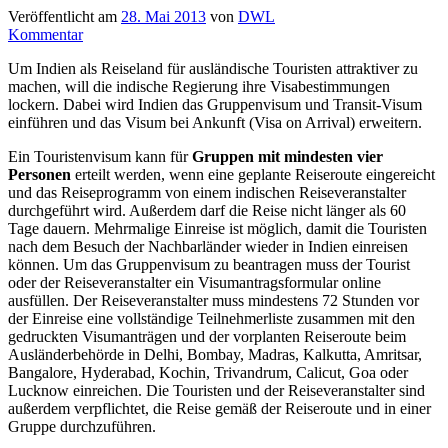
Veröffentlicht am
28. Mai 2013
von
DWL
Kommentar
Um Indien als Reiseland für ausländische Touristen attraktiver zu
machen, will die indische Regierung ihre Visabestimmungen
lockern. Dabei wird Indien das Gruppenvisum und Transit-Visum
einführen und das Visum bei Ankunft (Visa on Arrival) erweitern.
Ein Touristenvisum kann für
Gruppen mit mindesten vier
Personen
erteilt werden, wenn eine geplante Reiseroute eingereicht
und das Reiseprogramm von einem indischen Reiseveranstalter
durchgeführt wird. Außerdem darf die Reise nicht länger als 60
Tage dauern. Mehrmalige Einreise ist möglich, damit die Touristen
nach dem Besuch der Nachbarländer wieder in Indien einreisen
können. Um das Gruppenvisum zu beantragen muss der Tourist
oder der Reiseveranstalter ein Visumantragsformular online
ausfüllen. Der Reiseveranstalter muss mindestens 72 Stunden vor
der Einreise eine vollständige Teilnehmerliste zusammen mit den
gedruckten Visumanträgen und der vorplanten Reiseroute beim
Ausländerbehörde in Delhi, Bombay, Madras, Kalkutta, Amritsar,
Bangalore, Hyderabad, Kochin, Trivandrum, Calicut, Goa oder
Lucknow einreichen. Die Touristen und der Reiseveranstalter sind
außerdem verpflichtet, die Reise gemäß der Reiseroute und in einer
Gruppe durchzuführen.