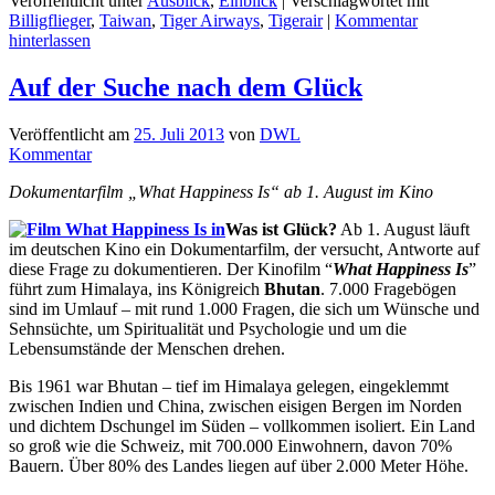
Veröffentlicht unter
Ausblick
,
Einblick
|
Verschlagwortet mit
Billigflieger
,
Taiwan
,
Tiger Airways
,
Tigerair
|
Kommentar
hinterlassen
Auf der Suche nach dem Glück
Veröffentlicht am
25. Juli 2013
von
DWL
Kommentar
Dokumentarfilm „What Happiness Is“ ab 1. August im Kino
Was ist Glück?
Ab 1. August läuft
im deutschen Kino ein Dokumentarfilm, der versucht, Antworte auf
diese Frage zu dokumentieren. Der Kinofilm “
What Happiness Is
”
führt zum Himalaya, ins Königreich
Bhutan
. 7.000 Fragebögen
sind im Umlauf – mit rund 1.000 Fragen, die sich um Wünsche und
Sehnsüchte, um Spiritualität und Psychologie und um die
Lebensumstände der Menschen drehen.
Bis 1961 war Bhutan – tief im Himalaya gelegen, eingeklemmt
zwischen Indien und China, zwischen eisigen Bergen im Norden
und dichtem Dschungel im Süden – vollkommen isoliert. Ein Land
so groß wie die Schweiz, mit 700.000 Einwohnern, davon 70%
Bauern. Über 80% des Landes liegen auf über 2.000 Meter Höhe.