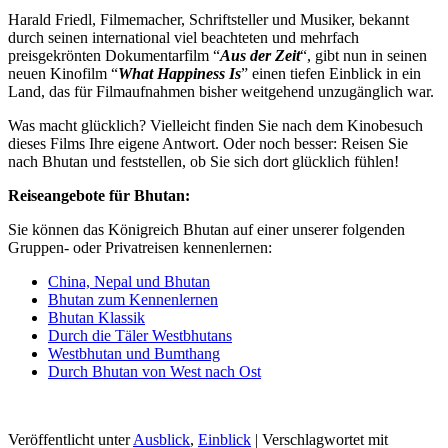
Harald Friedl, Filmemacher, Schriftsteller und Musiker, bekannt
durch seinen international viel beachteten und mehrfach
preisgekrönten Dokumentarfilm “
Aus der Zeit
“, gibt nun in seinen
neuen Kinofilm “
What Happiness Is
” einen tiefen Einblick in ein
Land, das für Filmaufnahmen bisher weitgehend unzugänglich war.
Was macht glücklich? Vielleicht finden Sie nach dem Kinobesuch
dieses Films Ihre eigene Antwort. Oder noch besser: Reisen Sie
nach Bhutan und feststellen, ob Sie sich dort glücklich fühlen!
Reiseangebote für Bhutan:
Sie können das Königreich Bhutan auf einer unserer folgenden
Gruppen- oder Privatreisen kennenlernen:
China, Nepal und Bhutan
Bhutan zum Kennenlernen
Bhutan Klassik
Durch die Täler Westbhutans
Westbhutan und Bumthang
Durch Bhutan von West nach Ost
Veröffentlicht unter
Ausblick
,
Einblick
|
Verschlagwortet mit