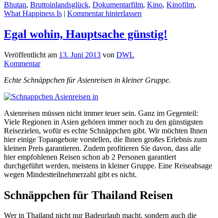
Bhutan
,
Bruttoinlandsglück
,
Dokumentarfilm
,
Kino
,
Kinofilm
,
What Happiness Is
|
Kommentar hinterlassen
Egal wohin, Hauptsache günstig!
Veröffentlicht am
13. Juni 2013
von
DWL
Kommentar
Echte Schnäppchen für Asienreisen in kleiner Gruppe.
Asienreisen müssen nicht immer teuer sein. Ganz im Gegenteil:
Viele Regionen in Asien gehören immer noch zu den günstigsten
Reisezielen, wofür es echte Schnäppchen gibt. Wir möchten Ihnen
hier einige Topangebote vorstellen, die Ihnen großes Erlebnis zum
kleinen Preis garantieren. Zudem profitieren Sie davon, dass alle
hier empfohlenen Reisen schon ab 2 Personen garantiert
durchgeführt werden, meistens in kleiner Gruppe. Eine Reiseabsage
wegen Mindestteilnehmerzahl gibt es nicht.
Schnäppchen für Thailand Reisen
Wer in Thailand nicht nur Badeurlaub macht, sondern auch die