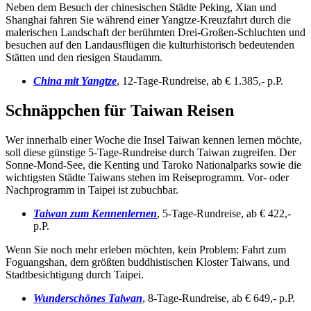
Neben dem Besuch der chinesischen Städte Peking, Xian und
Shanghai fahren Sie während einer Yangtze-Kreuzfahrt durch die
malerischen Landschaft der berühmten Drei-Großen-Schluchten und
besuchen auf den Landausflügen die kulturhistorisch bedeutenden
Stätten und den riesigen Staudamm.
China mit Yangtze
, 12-Tage-Rundreise, ab € 1.385,- p.P.
Schnäppchen für Taiwan Reisen
Wer innerhalb einer Woche die Insel Taiwan kennen lernen möchte,
soll diese günstige 5-Tage-Rundreise durch Taiwan zugreifen. Der
Sonne-Mond-See, die Kenting und Taroko Nationalparks sowie die
wichtigsten Städte Taiwans stehen im Reiseprogramm. Vor- oder
Nachprogramm in Taipei ist zubuchbar.
Ta
iwan zum Kennenlernen
, 5-Tage-Rundreise, ab € 422,-
p.P.
Wenn Sie noch mehr erleben möchten, kein Problem: Fahrt zum
Foguangshan, dem größten buddhistischen Kloster Taiwans, und
Stadtbesichtigung durch Taipei.
Wunderschönes Taiwan
, 8-Tage-Rundreise, ab € 649,- p.P.