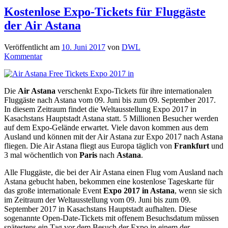
Kostenlose Expo-Tickets für Fluggäste
der Air Astana
Veröffentlicht am
10. Juni 2017
von
DWL
Kommentar
Die
Air Astana
verschenkt Expo-Tickets für ihre internationalen
Fluggäste nach Astana vom 09. Juni bis zum 09. September 2017.
In diesem Zeitraum findet die Weltausstellung Expo 2017 in
Kasachstans Hauptstadt Astana statt. 5 Millionen Besucher werden
auf dem Expo-Gelände erwartet. Viele davon kommen aus dem
Ausland und können mit der Air Astana zur Expo 2017 nach Astana
fliegen. Die Air Astana fliegt aus Europa täglich von
Frankfurt
und
3 mal wöchentlich von
Paris
nach
Astana
.
Alle Fluggäste, die bei der Air Astana einen Flug vom Ausland nach
Astana gebucht haben, bekommen eine kostenlose Tageskarte für
das große internationale Event
Expo 2017 in Astana
, wenn sie sich
im Zeitraum der Weltausstellung vom 09. Juni bis zum 09.
September 2017 in Kasachstans Hauptstadt aufhalten. Diese
sogenannte Open-Date-Tickets mit offenem Besuchsdatum müssen
spätestens ein Tag vor dem Besuch der Expo in einem der