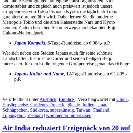
und alle Besichtigungen auf eigene Faust organisieren. Viel
komfortabler und zugleich auch preiswert ist jedoch unsere
Gruppenreise von Tokio bis nach Kyoto, die täglich ab Tokio
garantiert durchgeführt wird. Dabei lernen Sie die moderne
Metropole Tokio und die alten Kaiserstädte Nara und Kyoto
kennen. Zudem besuchen Sie unterwegs den bekannten Fuji-
Hakone-Nationalpark.
Japan Kompakt
, 6-Tage-Rundreise, ab € 984,- p.P.
Wer sich neben den Städten Japans auch für seine schönste
Landschaften, historische Dörfer und seinen heiligen Berg
interessiert, für den ist die folgende Gruppenreise genau das richtige:
Japans Kultur und Natur
, 12-Tage-Rundreise, ab € 1.895,-
p.P.
Veröffentlicht unter
Ausblick
,
Einblick
|
Verschlagwortet mit
China
,
Einstiegsreise
,
Goldenes Dreieck
,
günstig
,
Indien
,
Japan
,
Schnäppchen
,
Südkorea
,
supergünstig
,
Taiwan
,
Thailand
,
Topangebot
,
Vietnam
|
Kommentar hinterlassen
Air India reduziert Freigepäck von 20 auf