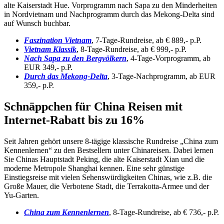
alte Kaiserstadt Hue. Vorprogramm nach Sapa zu den Minderheiten
in Nordvietnam und Nachprogramm durch das Mekong-Delta sind
auf Wunsch buchbar.
Faszination Vietnam
, 7-Tage-Rundreise, ab € 889,- p.P.
Vietnam Klassik
, 8-Tage-Rundreise, ab € 999,- p.P.
Nach Sapa zu den Bergvölkern
, 4-Tage-Vorprogramm, ab
EUR 349,- p.P.
Durch das Mekong-Delta
, 3-Tage-Nachprogramm, ab EUR
359,- p.P.
Schnäppchen für China Reisen mit
Internet-Rabatt bis zu 16%
Seit Jahren gehört unsere 8-tägige klassische Rundreise „China zum
Kennenlernen“ zu den Bestsellern unter Chinareisen. Dabei lernen
Sie Chinas Hauptstadt Peking, die alte Kaiserstadt Xian und die
moderne Metropole Shanghai kennen. Eine sehr günstige
Einstiegsreise mit vielen Sehenswürdigkeiten Chinas, wie z.B. die
Große Mauer, die Verbotene Stadt, die Terrakotta-Armee und der
Yu-Garten.
China zum Kennenlernen
, 8-Tage-Rundreise, ab € 736,- p.P.