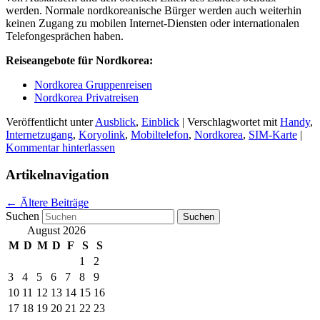
werden. Normale nordkoreanische Bürger werden auch weiterhin
keinen Zugang zu mobilen Internet-Diensten oder internationalen
Telefongesprächen haben.
Reiseangebote für Nordkorea:
Nordkorea Gruppenreisen
Nordkorea Privatreisen
Veröffentlicht unter
Ausblick
,
Einblick
|
Verschlagwortet mit
Handy
,
Internetzugang
,
Koryolink
,
Mobiltelefon
,
Nordkorea
,
SIM-Karte
|
Kommentar hinterlassen
Artikelnavigation
←
Ältere Beiträge
Suchen
August 2026
M
D
M
D
F
S
S
1
2
3
4
5
6
7
8
9
10
11
12
13
14
15
16
17
18
19
20
21
22
23