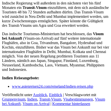
Indische Regierung will außerdem in den nächsten vier bis fünf
Monaten ein
Transit-Visum
einzuführen, mit dem sich ausländische
Touristen 48 bis 72 Stunden aufhalten dürfen. Das Transit-Visum
wird zunächst in Neu-Delhi und Mumbai implementiert werden, um
kurze Zwischenstopps ermöglichen. Später könnte die Gültigkeit
des Transit-Visums um Agra und Goa erweitert werden.
Das indische Tourismus-Ministerium hat beschlossen, das
Visum
bei Ankunft
(Visum-on-Arrival) auf fünf weitere internationale
Flughäfen, also in Goa, Trivandrum, Bangalore, Hyderabad und
Kochin, einzuführen. Bisher war das Visum bei Ankunft nur bei vier
internationalen Flughäfen in Delhi, Mumbai, Kolkata und Chennai
möglich. Von der neuen Regelung profitieren Touristen aus 11
Ländern, nämlich aus Japan, Singapur, Finnland, Luxemburg,
Neuseeland, Kambodscha, Laos, Vietnam, Myanmar, Philippinen
und Indonesien.
Indien Reiseangebote:
www.asienreisen24.com/reiseland/indien-reisen.php
Veröffentlicht unter
Ausblick
,
Einblick
|
Verschlagwortet mit
Gruppenvisum
,
Indien
,
Transit-Visum
,
Visabestimmungen
,
Visum
bei Ankunft
,
Visum on Arrival
|
Kommentar hinterlassen