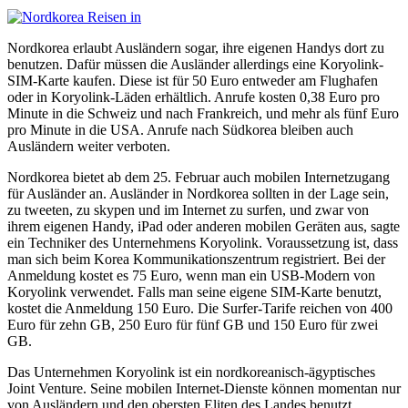
Nordkorea erlaubt Ausländern sogar, ihre eigenen Handys dort zu
benutzen. Dafür müssen die Ausländer allerdings eine Koryolink-
SIM-Karte kaufen. Diese ist für 50 Euro entweder am Flughafen
oder in Koryolink-Läden erhältlich. Anrufe kosten 0,38 Euro pro
Minute in die Schweiz und nach Frankreich, und mehr als fünf Euro
pro Minute in die USA. Anrufe nach Südkorea bleiben auch
Ausländern weiter verboten.
Nordkorea bietet ab dem 25. Februar auch mobilen Internetzugang
für Ausländer an. Ausländer in Nordkorea sollten in der Lage sein,
zu tweeten, zu skypen und im Internet zu surfen, und zwar von
ihrem eigenen Handy, iPad oder anderen mobilen Geräten aus, sagte
ein Techniker des Unternehmens Koryolink. Voraussetzung ist, dass
man sich beim Korea Kommunikationszentrum registriert. Bei der
Anmeldung kostet es 75 Euro, wenn man ein USB-Modern von
Koryolink verwendet. Falls man seine eigene SIM-Karte benutzt,
kostet die Anmeldung 150 Euro. Die Surfer-Tarife reichen von 400
Euro für zehn GB, 250 Euro für fünf GB und 150 Euro für zwei
GB.
Das Unternehmen Koryolink ist ein nordkoreanisch-ägyptisches
Joint Venture. Seine mobilen Internet-Dienste können momentan nur
von Ausländern und den obersten Eliten des Landes benutzt