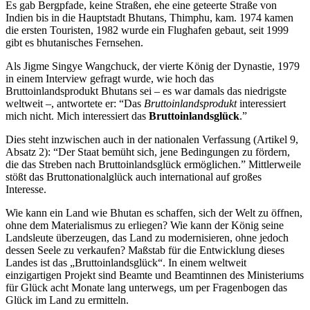
Es gab Bergpfade, keine Straßen, ehe eine geteerte Straße von
Indien bis in die Hauptstadt Bhutans, Thimphu, kam. 1974 kamen
die ersten Touristen, 1982 wurde ein Flughafen gebaut, seit 1999
gibt es bhutanisches Fernsehen.
Als Jigme Singye Wangchuck, der vierte König der Dynastie, 1979
in einem Interview gefragt wurde, wie hoch das
Bruttoinlandsprodukt Bhutans sei – es war damals das niedrigste
weltweit –, antwortete er: “Das
Bruttoinlandsprodukt
interessiert
mich nicht. Mich interessiert das
Bruttoinlandsglück
.”
Dies steht inzwischen auch in der nationalen Verfassung (Artikel 9,
Absatz 2): “Der Staat bemüht sich, jene Bedingungen zu fördern,
die das Streben nach Bruttoinlandsglück ermöglichen.” Mittlerweile
stößt das Bruttonationalglück auch international auf großes
Interesse.
Wie kann ein Land wie Bhutan es schaffen, sich der Welt zu öffnen,
ohne dem Materialismus zu erliegen? Wie kann der König seine
Landsleute überzeugen, das Land zu modernisieren, ohne jedoch
dessen Seele zu verkaufen? Maßstab für die Entwicklung dieses
Landes ist das „Bruttoinlandsglück“. In einem weltweit
einzigartigen Projekt sind Beamte und Beamtinnen des Ministeriums
für Glück acht Monate lang unterwegs, um per Fragenbogen das
Glück im Land zu ermitteln.