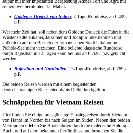
Jaipur mit ihrer imposanten Bergfestung Amber Fort und Agra mit
seinem weltberühmten Taj Mahal.
Goldenes Dreieck von Indien
, 7-Tage-Rundreise, ab € 499,-
p.P.
Wer mehr Zeit hat, soll neben dem Goldene Dreieck die Fahrt in die
Wüstenstädte Bikaner, Jaisalmer und Jodhpur unternehmen und
außerdem auf den Besuch der romantischen Stadt Udaipur am
Pichola-See nicht verzichten. Eine beliebte klassische Rundreise
durch Rajasthan in 13 Tagen kann bei uns ab € 769,- p.P. gebucht
werden.
Rajasthan und Nordindien
, 13-Tage-Rundreise, ab € 769,-
p.P.
Die beiden Reisen werden mit einem begleitenden,
deutschsprachigen Reiseleiter ab/bis Delhi durchgeführt.
Schnäppchen für Vietnam Reisen
Hier finden Sie einige preisgünstige Einstiegsreisen durch Vietnam
von Hanoi im Norden bis nach Saigon im Süden. Neben den beiden
Metropolen erleben Sie Bootsfahrten durch die malerische Halong-
Bucht und auf dem bekannten Perfümfluss und besuchen Sie die