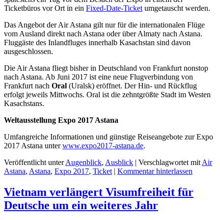
Ticketbüros vor Ort in ein
Fixed-Date-Ticket
umgetauscht werden.
Das Angebot der Air Astana gilt nur für die internationalen Flüge
vom Ausland direkt nach Astana oder über Almaty nach Astana.
Fluggäste des Inlandfluges innerhalb Kasachstan sind davon
ausgeschlossen.
Die Air Astana fliegt bisher in Deutschland von Frankfurt nonstop
nach Astana. Ab Juni 2017 ist eine neue Flugverbindung von
Frankfurt nach
Oral
(Uralsk) eröffnet. Der Hin- und Rückflug
erfolgt jeweils Mittwochs. Oral ist die zehntgrößte Stadt im Westen
Kasachstans.
Weltausstellung Expo 2017 Astana
Umfangreiche Informationen und günstige Reiseangebote zur Expo
2017 Astana unter
www.expo2017-astana.de
.
Veröffentlicht unter
Augenblick
,
Ausblick
|
Verschlagwortet mit
Air
Astana
,
Astana
,
Expo 2017
,
Ticket
|
Kommentar hinterlassen
Vietnam verlängert Visumfreiheit für
Deutsche um ein weiteres Jahr