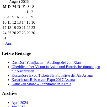
August 2026
M
D
M
D
F
S
S
1
2
3
4
5
6
7
8
9
10
11
12
13
14
15
16
17
18
19
20
21
22
23
24
25
26
27
28
29
30
31
« Apr
Letzte Beiträge
Das Dorf Yuanjiacun – Ausflugsziel von Xian
Überblick über Visum in Asien und Einreisebestimmungen
für Asienreisen
Kostenlose Expo-Tickets für Fluggäste der Air Astana
Kasachstan-Reisen zur Expo 2017 Astana
Kathakali Show – Tanzdrama in Kerala
Archive
April 2024
Juli 2017