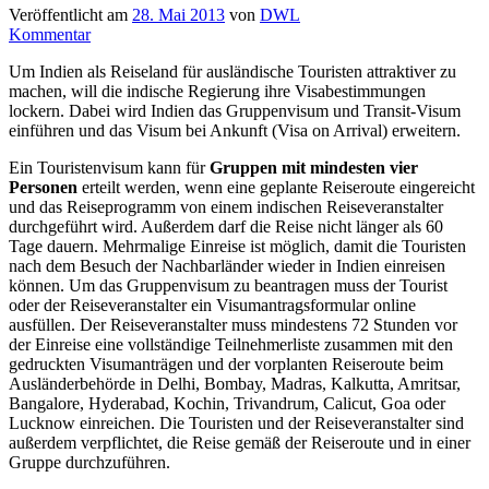
Veröffentlicht am
28. Mai 2013
von
DWL
Kommentar
Um Indien als Reiseland für ausländische Touristen attraktiver zu
machen, will die indische Regierung ihre Visabestimmungen
lockern. Dabei wird Indien das Gruppenvisum und Transit-Visum
einführen und das Visum bei Ankunft (Visa on Arrival) erweitern.
Ein Touristenvisum kann für
Gruppen mit mindesten vier
Personen
erteilt werden, wenn eine geplante Reiseroute eingereicht
und das Reiseprogramm von einem indischen Reiseveranstalter
durchgeführt wird. Außerdem darf die Reise nicht länger als 60
Tage dauern. Mehrmalige Einreise ist möglich, damit die Touristen
nach dem Besuch der Nachbarländer wieder in Indien einreisen
können. Um das Gruppenvisum zu beantragen muss der Tourist
oder der Reiseveranstalter ein Visumantragsformular online
ausfüllen. Der Reiseveranstalter muss mindestens 72 Stunden vor
der Einreise eine vollständige Teilnehmerliste zusammen mit den
gedruckten Visumanträgen und der vorplanten Reiseroute beim
Ausländerbehörde in Delhi, Bombay, Madras, Kalkutta, Amritsar,
Bangalore, Hyderabad, Kochin, Trivandrum, Calicut, Goa oder
Lucknow einreichen. Die Touristen und der Reiseveranstalter sind
außerdem verpflichtet, die Reise gemäß der Reiseroute und in einer
Gruppe durchzuführen.