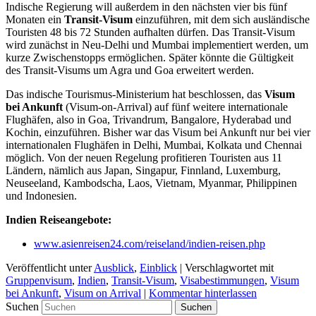
Indische Regierung will außerdem in den nächsten vier bis fünf
Monaten ein
Transit-Visum
einzuführen, mit dem sich ausländische
Touristen 48 bis 72 Stunden aufhalten dürfen. Das Transit-Visum
wird zunächst in Neu-Delhi und Mumbai implementiert werden, um
kurze Zwischenstopps ermöglichen. Später könnte die Gültigkeit
des Transit-Visums um Agra und Goa erweitert werden.
Das indische Tourismus-Ministerium hat beschlossen, das
Visum
bei Ankunft
(Visum-on-Arrival) auf fünf weitere internationale
Flughäfen, also in Goa, Trivandrum, Bangalore, Hyderabad und
Kochin, einzuführen. Bisher war das Visum bei Ankunft nur bei vier
internationalen Flughäfen in Delhi, Mumbai, Kolkata und Chennai
möglich. Von der neuen Regelung profitieren Touristen aus 11
Ländern, nämlich aus Japan, Singapur, Finnland, Luxemburg,
Neuseeland, Kambodscha, Laos, Vietnam, Myanmar, Philippinen
und Indonesien.
Indien Reiseangebote:
www.asienreisen24.com/reiseland/indien-reisen.php
Veröffentlicht unter
Ausblick
,
Einblick
|
Verschlagwortet mit
Gruppenvisum
,
Indien
,
Transit-Visum
,
Visabestimmungen
,
Visum
bei Ankunft
,
Visum on Arrival
|
Kommentar hinterlassen
Suchen