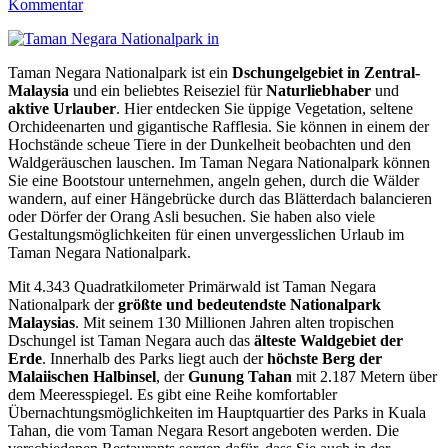
Kommentar
Taman Negara Nationalpark ist ein
Dschungelgebiet in Zentral-
Malaysia
und ein beliebtes Reiseziel für
Naturliebhaber
und
aktive Urlauber
. Hier entdecken Sie üppige Vegetation, seltene
Orchideenarten und gigantische Rafflesia. Sie können in einem der
Hochstände scheue Tiere in der Dunkelheit beobachten und den
Waldgeräuschen lauschen. Im Taman Negara Nationalpark können
Sie eine Bootstour unternehmen, angeln gehen, durch die Wälder
wandern, auf einer Hängebrücke durch das Blätterdach balancieren
oder Dörfer der Orang Asli besuchen. Sie haben also viele
Gestaltungsmöglichkeiten für einen unvergesslichen Urlaub im
Taman Negara Nationalpark.
Mit 4.343 Quadratkilometer Primärwald ist Taman Negara
Nationalpark der
größte und bedeutendste Nationalpark
Malaysias
. Mit seinem 130 Millionen Jahren alten tropischen
Dschungel ist Taman Negara auch das
älteste Waldgebiet der
Erde
. Innerhalb des Parks liegt auch der
höchste Berg der
Malaiischen Halbinsel
, der
Gunung Tahan
mit 2.187 Metern über
dem Meeresspiegel. Es gibt eine Reihe komfortabler
Übernachtungsmöglichkeiten im Hauptquartier des Parks in Kuala
Tahan, die vom Taman Negara Resort angeboten werden. Die