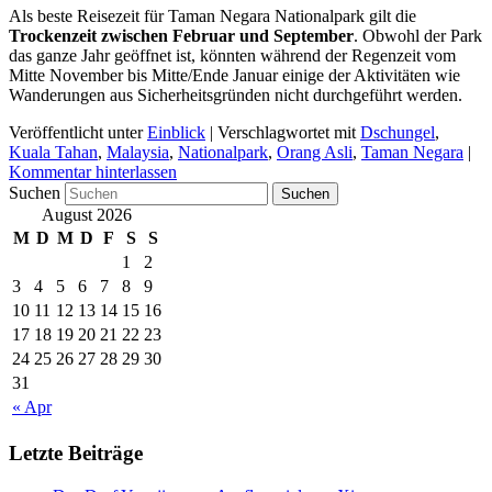
Als beste Reisezeit für Taman Negara Nationalpark gilt die
Trockenzeit zwischen Februar und September
. Obwohl der Park
das ganze Jahr geöffnet ist, könnten während der Regenzeit vom
Mitte November bis Mitte/Ende Januar einige der Aktivitäten wie
Wanderungen aus Sicherheitsgründen nicht durchgeführt werden.
Veröffentlicht unter
Einblick
|
Verschlagwortet mit
Dschungel
,
Kuala Tahan
,
Malaysia
,
Nationalpark
,
Orang Asli
,
Taman Negara
|
Kommentar hinterlassen
Suchen
August 2026
M
D
M
D
F
S
S
1
2
3
4
5
6
7
8
9
10
11
12
13
14
15
16
17
18
19
20
21
22
23
24
25
26
27
28
29
30
31
« Apr
Letzte Beiträge