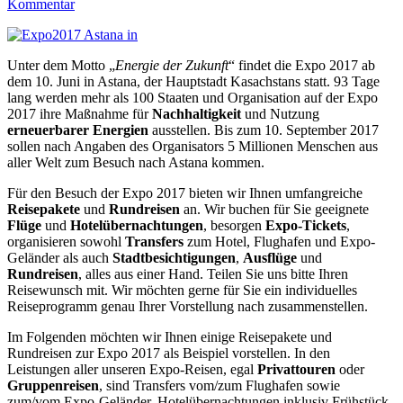
Kommentar
Unter dem Motto „
Energie der Zukunft
“ findet die Expo 2017 ab
dem 10. Juni in Astana, der Hauptstadt Kasachstans statt. 93 Tage
lang werden mehr als 100 Staaten und Organisation auf der Expo
2017 ihre Maßnahme für
Nachhaltigkeit
und Nutzung
erneuerbarer Energien
ausstellen. Bis zum 10. September 2017
sollen nach Angaben des Organisators 5 Millionen Menschen aus
aller Welt zum Besuch nach Astana kommen.
Für den Besuch der Expo 2017 bieten wir Ihnen umfangreiche
Reisepakete
und
Rundreisen
an. Wir buchen für Sie geeignete
Flüge
und
Hotelübernachtungen
, besorgen
Expo-Tickets
,
organisieren sowohl
Transfers
zum Hotel, Flughafen und Expo-
Geländer als auch
Stadtbesichtigungen
,
Ausflüge
und
Rundreisen
, alles aus einer Hand. Teilen Sie uns bitte Ihren
Reisewunsch mit. Wir möchten gerne für Sie ein individuelles
Reiseprogramm genau Ihrer Vorstellung nach zusammenstellen.
Im Folgenden möchten wir Ihnen einige Reisepakete und
Rundreisen zur Expo 2017 als Beispiel vorstellen. In den
Leistungen aller unseren Expo-Reisen, egal
Privattouren
oder
Gruppenreisen
, sind Transfers vom/zum Flughafen sowie
zum/vom Expo-Geländer, Hotelübernachtungen inklusiv Frühstück,