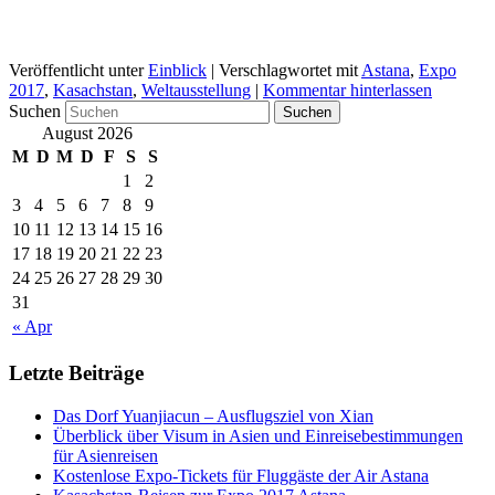
Veröffentlicht unter
Einblick
|
Verschlagwortet mit
Astana
,
Expo
2017
,
Kasachstan
,
Weltausstellung
|
Kommentar hinterlassen
Suchen
August 2026
M
D
M
D
F
S
S
1
2
3
4
5
6
7
8
9
10
11
12
13
14
15
16
17
18
19
20
21
22
23
24
25
26
27
28
29
30
31
« Apr
Letzte Beiträge
Das Dorf Yuanjiacun – Ausflugsziel von Xian
Überblick über Visum in Asien und Einreisebestimmungen
für Asienreisen
Kostenlose Expo-Tickets für Fluggäste der Air Astana