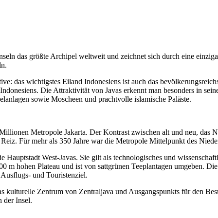
nseln das größte Archipel weltweit und zeichnet sich durch eine einzigar
ln.
ative: das wichtigstes Eiland Indonesiens ist auch das bevölkerungsreic
ndonesiens. Die Attraktivität von Javas erkennt man besonders in seiner
elanlagen sowie Moscheen und prachtvolle islamische Paläste.
Millionen Metropole Jakarta. Der Kontrast zwischen alt und neu, das 
 Reiz. Für mehr als 350 Jahre war die Metropole Mittelpunkt des Niede
 Hauptstadt West-Javas. Sie gilt als technologisches und wissenschaftl
0 m hohen Plateau und ist von sattgrünen Teeplantagen umgeben. Die g
 Ausflugs- und Touristenziel.
, das kulturelle Zentrum von Zentraljava und Ausgangspunkts für den B
der Insel.