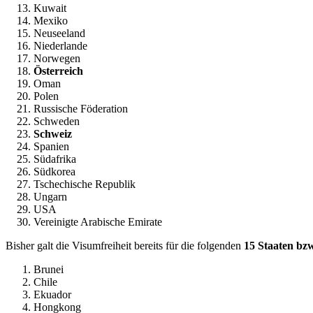
Kuwait
Mexiko
Neuseeland
Niederlande
Norwegen
Österreich
Oman
Polen
Russische Föderation
Schweden
Schweiz
Spanien
Südafrika
Südkorea
Tschechische Republik
Ungarn
USA
Vereinigte Arabische Emirate
Bisher galt die Visumfreiheit bereits für die folgenden
15 Staaten bz
Brunei
Chile
Ekuador
Hongkong