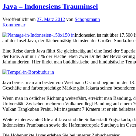
Java – Indonesiens Trauminsel
Veröffentlicht am
27. März 2012
von
Schoppmann
Kommentar
Indonesien ist mit über 17.500 I
auf der Insel Java, der flächenmäßig kleinsten der Großen Sunda-Inse
Eine Reise durch Java führt Sie gleichzeitig auf eine Insel der Superl
der Erde. Auf nur 7 % der Fläche leben zwei Drittel der Bevölkerung I
Jahrhunderten. Hier findet man buddhistische und hinduistische Temp
Java bereist man am besten von West nach Ost und beginnt in der 13-
Geschäfte und farbenprächtige Märkte gibt Jakarta seinen besonderen
Wenn man in östlicher Richtung weiterfährt, erreicht man Bandung, die
Universität. Zwischen mehreren Vulkanen liegt Bandung auf einem 70
Vulkan Tangkuban Prahu. Mit insgesamt 7 Kratern ist er ein beliebtes
Weitere interessante Orte auf Java sind die Sultansstadt Yogyakarta
Indonesiens Prambanan sowie die Hafenmetropole Surabaya im Osten 
Die Höhepunkte Javas erleben Sie bei unserer Zubucherreise: