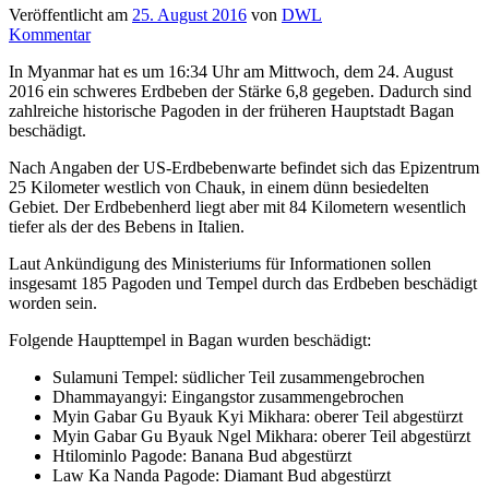
Veröffentlicht am
25. August 2016
von
DWL
Kommentar
In Myanmar hat es um 16:34 Uhr am Mittwoch, dem 24. August
2016 ein schweres Erdbeben der Stärke 6,8 gegeben. Dadurch sind
zahlreiche historische Pagoden in der früheren Hauptstadt Bagan
beschädigt.
Nach Angaben der US-Erdbebenwarte befindet sich das Epizentrum
25 Kilometer westlich von Chauk, in einem dünn besiedelten
Gebiet. Der Erdbebenherd liegt aber mit 84 Kilometern wesentlich
tiefer als der des Bebens in Italien.
Laut Ankündigung des Ministeriums für Informationen sollen
insgesamt 185 Pagoden und Tempel durch das Erdbeben beschädigt
worden sein.
Folgende Haupttempel in Bagan wurden beschädigt:
Sulamuni Tempel: südlicher Teil zusammengebrochen
Dhammayangyi: Eingangstor zusammengebrochen
Myin Gabar Gu Byauk Kyi Mikhara: oberer Teil abgestürzt
Myin Gabar Gu Byauk Ngel Mikhara: oberer Teil abgestürzt
Htilominlo Pagode: Banana Bud abgestürzt
Law Ka Nanda Pagode: Diamant Bud abgestürzt