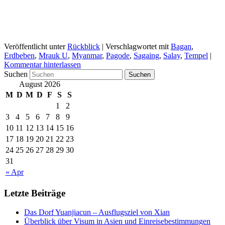
Veröffentlicht unter
Rückblick
|
Verschlagwortet mit
Bagan
,
Erdbeben
,
Mrauk U
,
Myanmar
,
Pagode
,
Sagaing
,
Salay
,
Tempel
|
Kommentar hinterlassen
Suchen
August 2026
M
D
M
D
F
S
S
1
2
3
4
5
6
7
8
9
10
11
12
13
14
15
16
17
18
19
20
21
22
23
24
25
26
27
28
29
30
31
« Apr
Letzte Beiträge
Das Dorf Yuanjiacun – Ausflugsziel von Xian
Überblick über Visum in Asien und Einreisebestimmungen