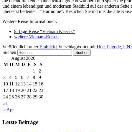
die beeindruckende Thien Mu-Pagode bewundern und später die prächti
und einem lebendigen und modernen Stadtbild auf der anderen Seite a
übersetzt bedeutet – “Harmonie”. Besuchen Sie mit uns die alte Kaise
Weitere Reise-Informationen:
8-Tage-Reise “Vietnam Klassik”
weitere Vietnam-Reisen
Veröffentlicht unter
Einblick
|
Verschlagwortet mit
Hue
,
Pagode
,
UN
Suchen
August 2026
M
D
M
D
F
S
S
1
2
3
4
5
6
7
8
9
10
11
12
13
14
15
16
17
18
19
20
21
22
23
24
25
26
27
28
29
30
31
« Apr
Letzte Beiträge