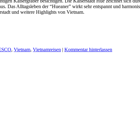
gen Kaisergräber besichtigen. Die Kaiserstadt Hue zeichnet sich durc
us. Das Alltagsleben der “Hueaner” wirkt sehr entspannt und harmonis
rstadt und weitere Highlights von Vietnam.
ESCO
,
Vietnam
,
Vietnamreisen
|
Kommentar hinterlassen