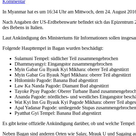
Kommentar
In Myanmar hat es um 16:34 Uhr am Mittwoch, dem 24. August 2016 e
Nach Angaben der US-Erdbebenwarte befindet sich das Epizentrum 25 
des Bebens in Italien.
Laut Ankündigung des Ministeriums für Informationen sollen insges
Folgende Haupttempel in Bagan wurden beschädigt:
Sulamuni Tempel: südlicher Teil zusammengebrochen
Dhammayangyi: Eingangstor zusammengebrochen
Myin Gabar Gu Byauk Kyi Mikhara: oberer Teil abgestürzt
Myin Gabar Gu Byauk Ngel Mikhara: oberer Teil abgestürzt
Htilominlo Pagode: Banana Bud abgestürzt
Law Ka Nanda Pagode: Diamant Bud abgestürzt
Tayoke Pyay Pagode: Oberer Turbane Band zusammengebroc
Ananda Pagode: nördliches- und westliches Eingangstor besch
Wat Kyi Inn Gu Byauk Kyi Pagode Mikhara: oberer Teil abges
Apal Yadanar Pagode: umliegende Stupas zusammengebroche
Pyatthat Gyi Tempel: Banana Bud abgestürzt
Es gibt keine offizielle Ankündigung darüber, ob und welche Tempe
Neben Bagan sind anderen Orten wie Salay, Mrauk U und Sagaing au