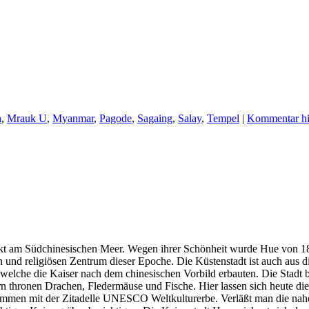
n
,
Mrauk U
,
Myanmar
,
Pagode
,
Sagaing
,
Salay
,
Tempel
|
Kommentar hi
irekt am Südchinesischen Meer. Wegen ihrer Schönheit wurde Hue von 
nd religiösen Zentrum dieser Epoche. Die Küstenstadt ist auch aus dies
welche die Kaiser nach dem chinesischen Vorbild erbauten. Die Stadt be
 thronen Drachen, Fledermäuse und Fische. Hier lassen sich heute die
usammen mit der Zitadelle UNESCO Weltkulturerbe. Verläßt man die nahe